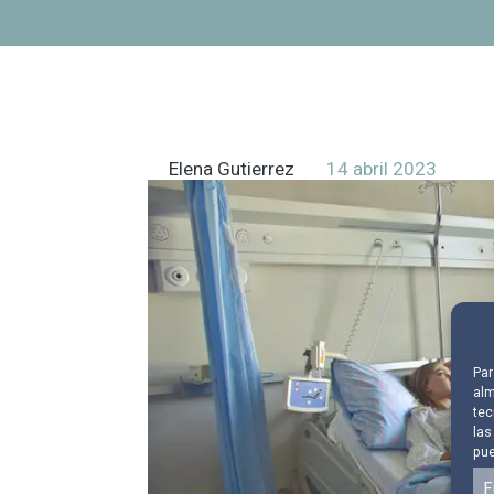
Elena Gutierrez
14 abril 2023
Par
alm
tec
las
pue
F