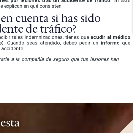
nes por lesiones tras un accidente de tráfico
. En este
e explican en qué consisten.
en cuenta si has sido
ente de tráfico?
cibir tales indemnizaciones, tienes que
acudir al médico
s
). Cuando seas atendido, debes pedir un
informe
que
 accidente.
rarle a la compañía de seguro que tus lesiones han
 esta