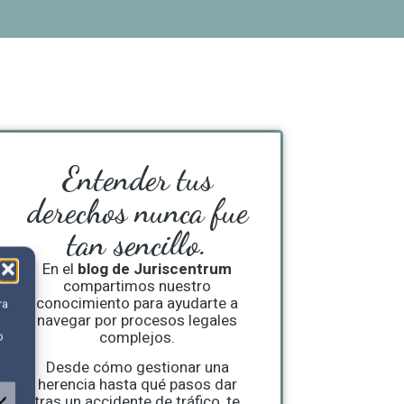
Entender tus
derechos nunca fue
tan sencillo.
En el
blog de Juriscentrum
compartimos nuestro
conocimiento para ayudarte a
ra
navegar por procesos legales
complejos.
o
Desde cómo gestionar una
herencia hasta qué pasos dar
tras un accidente de tráfico, te