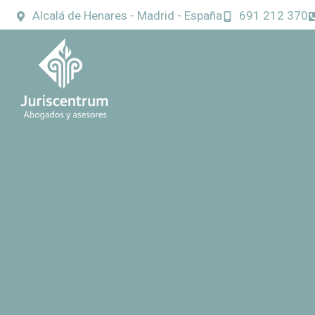
Alcalá de Henares - Madrid - España
691 212 370