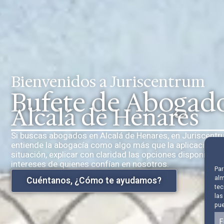
Bienvenidos a Juriscentrum
Bufete de Abogad
Alcalá de Henares
Si buscas abogados en Alcalá de Henares, en Juriscent
entiende la abogacía como algo más que la aplicación 
situación, explicar con claridad las opciones disponibles
intereses de quienes confían en nosotros.
Par
alm
Cuéntanos, ¿Cómo te ayudamos?
tec
las
pue
F