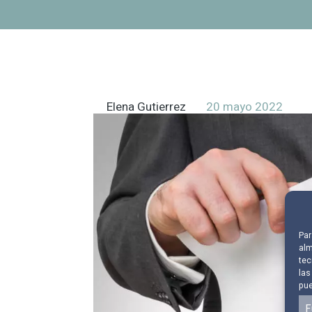
Elena Gutierrez
20 mayo 2022
Par
alm
tec
las
pue
F