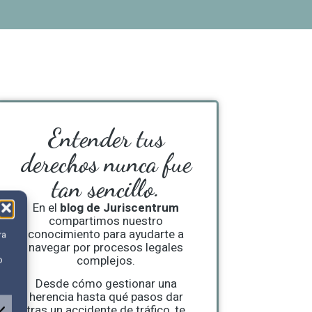
Entender tus
derechos nunca fue
tan sencillo.
En el
blog de Juriscentrum
compartimos nuestro
conocimiento para ayudarte a
ra
navegar por procesos legales
complejos.
o
Desde cómo gestionar una
herencia hasta qué pasos dar
tras un accidente de tráfico, te