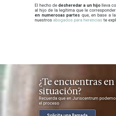
El hecho de
desheredar a un hijo
lleva c
al hijo de la legítima que le correspon
en numerosas partes
que, en base a la 
nuestros
abogados para herencias
te exp
¿Te encuentras en
situación?
Recuerda que en Juriscentrum podemos
el proceso
Solicita una llamada