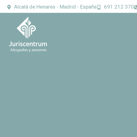
Alcalá de Henares - Madrid - España
691 212 370