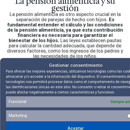
La pensión alimenticia y su
gestión
La pensión alimenticia es otro aspecto crucial en la
separación de parejas de hecho con hijos.
Es
fundamental entender el cálculo y las condiciones
de la pensión alimenticia, ya que esta contribución
financiera es necesaria para garantizar el
bienestar de los hijos.
Las leyes establecen pautas
para calcular la cantidad adecuada, que depende de
diversos factores, como los ingresos de los padres y
las necesidades de los niños.
Gestionar consentimiento
Asimismo, es importante conocer cómo funcionan
las modificaciones y actualizaciones de la pensión
Para ofrecer las mejores experiencias, utilizamos tecnologías como las coo
alimenticia. Las circunstancias pueden cambiar con
almacenar y/o acceder a la información del dispositivo. El consentimiento d
el tiempo, y tanto los padres como los hijos pueden
tecnologías nos permitirá procesar datos como el comportamiento de nave
experimentar cambios en sus vidas. Saber cómo
las identificaciones únicas en este sitio. No consentir o retirar el consentimi
ajustar la pensión alimenticia de manera legal y justa
puede afectar negativamente a ciertas características y funciones.
es esencial para adaptarse a estas situaciones de
Funcional
manera adecuada y proporcionar el mejor apoyo
Siempre act
posible a los hijos.
Marketing
Aceptar