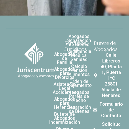
Abogados
Separación
Servicios
Bufete de
de Bienes
Jurídicos
Abogados
Negligencia
Abogados
Calle
Médica
de
Sanidad
Libreros
Familia
Calculo
40, Planta
Abogados
Pensión
1, Puerta
para
Alimentos
Divorcios
1ºC
Orden de
28801
Asistencia
Alejamiento
Legal
Alcalá de
Accidentes
Abogados
Henares
Pareja de
Abogados
Hecho
para
Formulario
Herencias
Separación
de
de Bienes
Bufete de
Contacto
Abogados
Indemnización
Solicitud