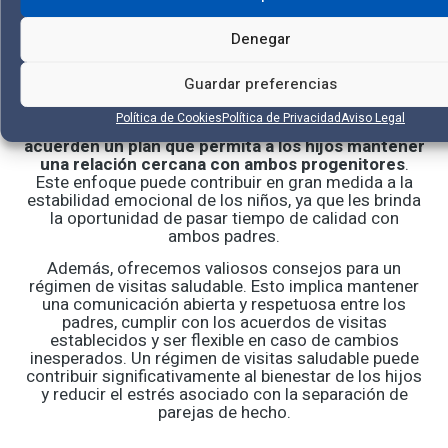
El régimen de visitas y su
Denegar
impacto
El régimen de visitas es un aspecto fundamental a
Guardar preferencias
considerar en la separación de parejas de hecho con
hijos.
Para establecer un régimen de visitas
Política de Cookies
Política de Privacidad
Aviso Legal
equitativo, es esencial que los padres colaboren y
acuerden un plan que permita a los hijos mantener
una relación cercana con ambos progenitores
.
Este enfoque puede contribuir en gran medida a la
estabilidad emocional de los niños, ya que les brinda
la oportunidad de pasar tiempo de calidad con
ambos padres.
Además, ofrecemos valiosos consejos para un
régimen de visitas saludable. Esto implica mantener
una comunicación abierta y respetuosa entre los
padres, cumplir con los acuerdos de visitas
establecidos y ser flexible en caso de cambios
inesperados. Un régimen de visitas saludable puede
contribuir significativamente al bienestar de los hijos
y reducir el estrés asociado con la separación de
parejas de hecho.