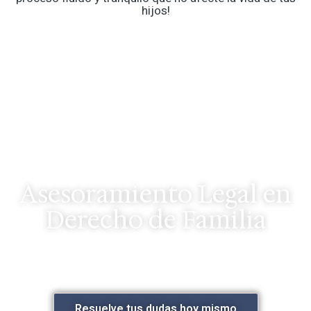
hijos!
Asesoramiento Legal en
Derecho de Familia
Cuéntanos brevemente qué necesitas y nos
pondremos en contacto contigo para darte una
primera valoración jurídica. Ganar tiempo es ganar tu
caso.
Resuelve tus dudas hoy mismo