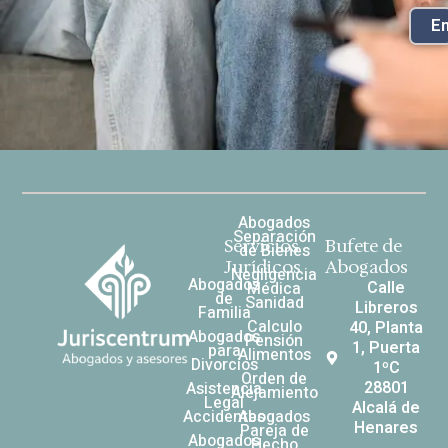
En
Abogados
Separación
Servicios
Bufete de
de Bienes
Jurídicos
Abogados
Negligencia
Abogados
Calle
Médica
de
Sanidad
Libreros
Familia
Calculo
40, Planta
Abogados
Pensión
1, Puerta
para
Alimentos
Divorcios
1ºC
Orden de
28801
Asistencia
Alejamiento
Legal
Alcalá de
Accidentes
Abogados
Henares
Pareja de
Abogados
Hecho