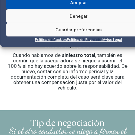
Aceptar
reparte la responsabilidad entre ambas partes.
Desde el punto de vista civil, si no se puede
Denegar
demostrar que la culpa fue tuya, tienes derecho a
reclamar el
100 % de los daños personales
. Por eso
es tan importante acompañar tu reclamación con
Guardar preferencias
informes médicos
, certificados de atención
sanitaria, partes de urgencias y todo documento que
Política de Cookies
Política de Privacidad
Aviso Legal
acredite tu perjuicio.
Cuando hablamos de
siniestro total
, también es
común que la aseguradora se niegue a asumir el
100 % si no hay acuerdo sobre la responsabilidad. De
nuevo, contar con un informe pericial y la
documentación completa del caso será clave para
obtener una compensación justa por el valor del
vehículo.
Tip de negociación
Si el otro conductor se niega a firmar el