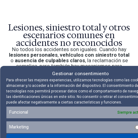
Lesiones, siniestro total y otros
escenarios comunes en
accidentes no reconocidos
No todos los accidentes son iguales. Cuando hay
lesiones personales
,
vehículos con siniestro total
o
ausencia de culpables claros
, la reclamación se
complica, pero también hay mecanismos para
conseguir una compensación justa.
Gestionar consentimiento
Para ofrecer las mejores experiencias, utilizamos tecnologías como las coo
Las leyes penales determinan que, si no existen las
almacenar y/o acceder a la información del dispositivo. El consentimiento d
suficientes pruebas, pero hay lesiones personales,
tecnologías nos permitirá procesar datos como el comportamiento de nave
hay concurrencia de culpas. Es decir, podría suceder
las identificaciones únicas en este sitio. No consentir o retirar el consentimi
que se obtenga el 50 % de la indemnización que se
puede afectar negativamente a ciertas características y funciones.
reclama en vía ejecutiva.
Funcional
Siempre act
Esto significa que, incluso sin un culpable
determinado, si tú has resultado lesionado, puedes
recibir al menos una parte proporcional de la
Marketing
indemnización. En estos casos se suele aplicar lo que
se conoce como
concurrencia de culpas
, donde se