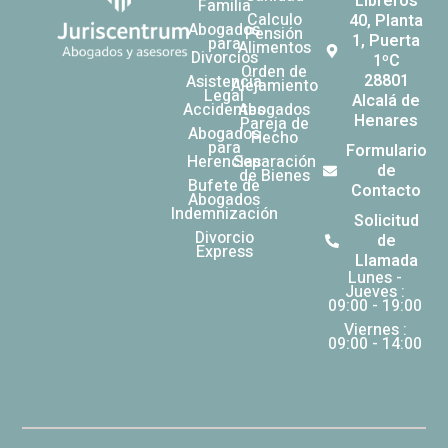
Libreros
Familia
Calculo
40, Planta
Abogados
Pensión
1, Puerta
para
Alimentos
Divorcios
1ºC
Orden de
28801
Asistencia
Alejamiento
Legal
Alcalá de
Accidentes
Abogados
Henares
Pareja de
Abogados
Hecho
para
Formulario
Herencias
Separación
de
de Bienes
Bufete de
Contacto
Abogados
Indemnización
Solicitud
Divorcio
de
Express
Llamada
Lunes -
Jueves :
09:00 - 19:00
Viernes :
09:00 - 14:00