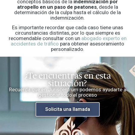
conceptos básicos de la
indemnización por
atropello en un paso de peatones
, desde la
determinación de la culpa hasta el cálculo de la
indemnización.
Es importante recordar que cada caso tiene unas
circunstancias distintas, por lo que siempre es
recomendable consultar con un
abogado experto en
accidentes de tráfico
para obtener asesoramiento
personalizado.
¿Te encuentras en esta
situación?
Recuerda que en Juriscentrum podemos ayudarte a
gestionar todo el proceso
Solicita una llamada