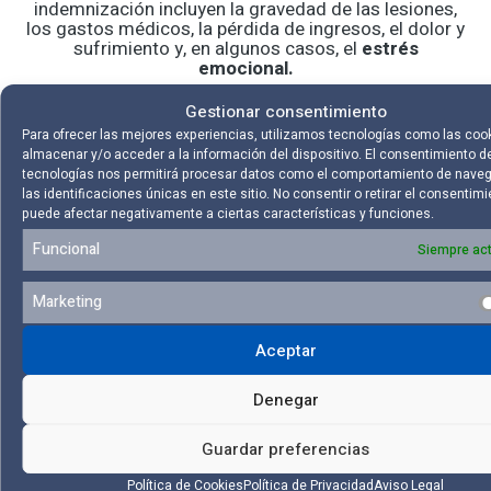
indemnización incluyen la gravedad de las lesiones,
los gastos médicos, la pérdida de ingresos, el dolor y
sufrimiento y, en algunos casos, el
estrés
emocional.
La gravedad de las lesiones se evalúa en función de
Gestionar consentimiento
los informes médicos y puede incluir tanto lesiones
Para ofrecer las mejores experiencias, utilizamos tecnologías como las coo
físicas como psicológicas
. Los gastos médicos
almacenar y/o acceder a la información del dispositivo. El consentimiento d
incluyen tanto los gastos actuales como los futuros.
tecnologías nos permitirá procesar datos como el comportamiento de nave
La pérdida de ingresos se calcula en función de los
las identificaciones únicas en este sitio. No consentir o retirar el consentimi
ingresos que has perdido y los que previsiblemente
puede afectar negativamente a ciertas características y funciones.
perderás debido al accidente.
Funcional
Siempre act
Marketing
Casos y ejemplos
Aceptar
Los casos de atropello en un paso de peatones
pueden variar enormemente en función de las
Denegar
circunstancias del accidente, la gravedad de las
lesiones y la culpa de cada parte.
Guardar preferencias
A continuación, vamos a ver algunos ejemplos de
situaciones de atropello y cómo se gestionan.
Política de Cookies
Política de Privacidad
Aviso Legal