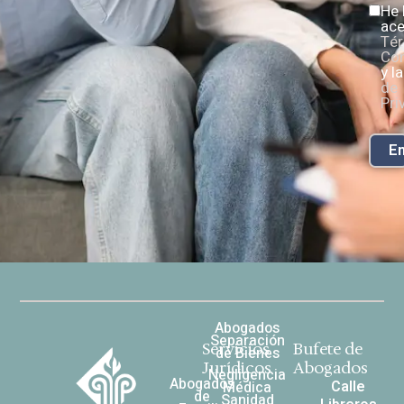
He 
ace
Tér
Con
y l
de
Pri
En
Abogados
Separación
Servicios
Bufete de
de Bienes
Jurídicos
Abogados
Negligencia
Abogados
Calle
Médica
de
Sanidad