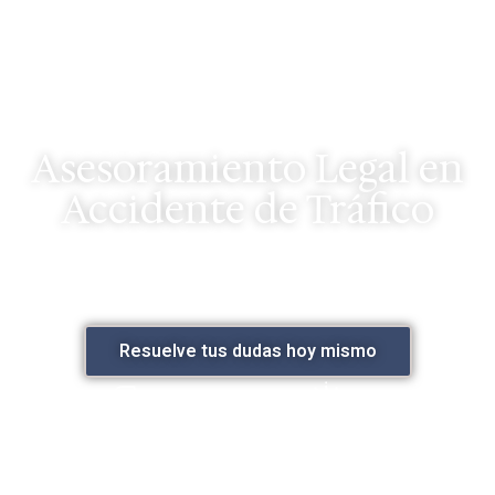
Asesoramiento Legal en
Accidente de Tráfico
Cuéntanos brevemente qué necesitas y nos
pondremos en contacto contigo para darte una
primera valoración jurídica. Ganar tiempo es ganar tu
caso.
Resuelve tus dudas hoy mismo
Trato directo y
Honorarios
humano
transparentes