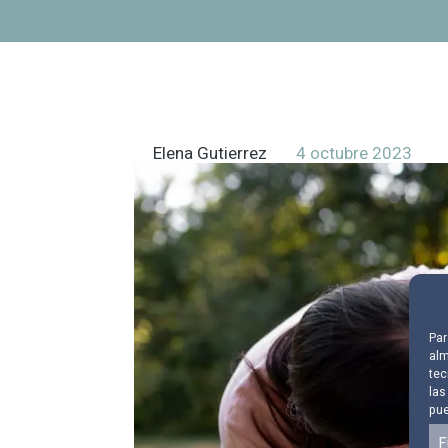
Elena Gutierrez
4 octubre 2023
Par
alm
tec
las
pue
F