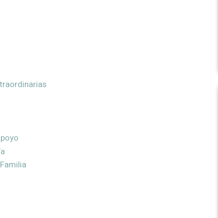
traordinarias
apoyo
ía
Familia