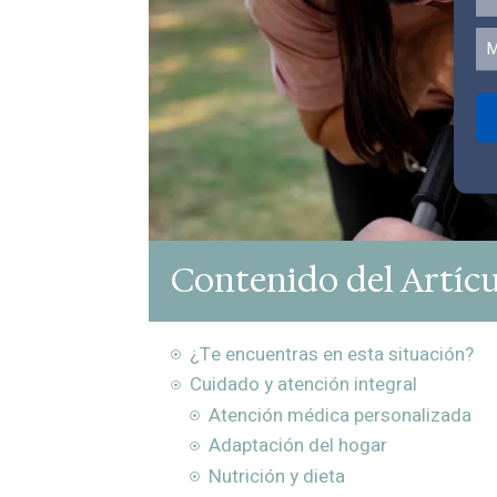
M
Contenido del Artíc
¿Te encuentras en esta situación?
Cuidado y atención integral
Atención médica personalizada
Adaptación del hogar
Nutrición y dieta