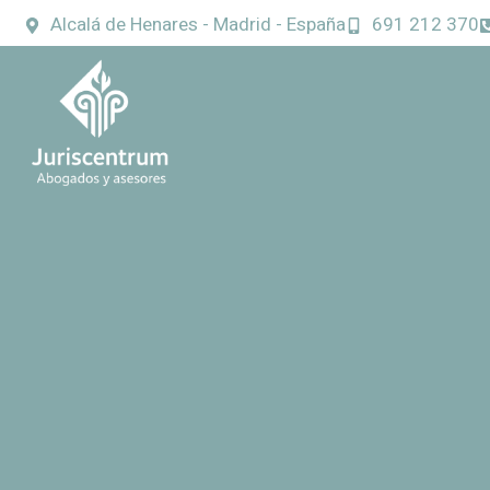
Alcalá de Henares - Madrid - España
691 212 370