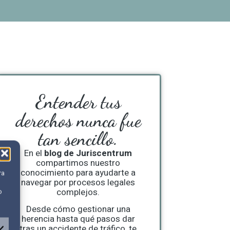
Entender tus
derechos nunca fue
tan sencillo.
En el
blog de Juriscentrum
compartimos nuestro
conocimiento para ayudarte a
ra
navegar por procesos legales
complejos.
o
Desde cómo gestionar una
herencia hasta qué pasos dar
tras un accidente de tráfico, te